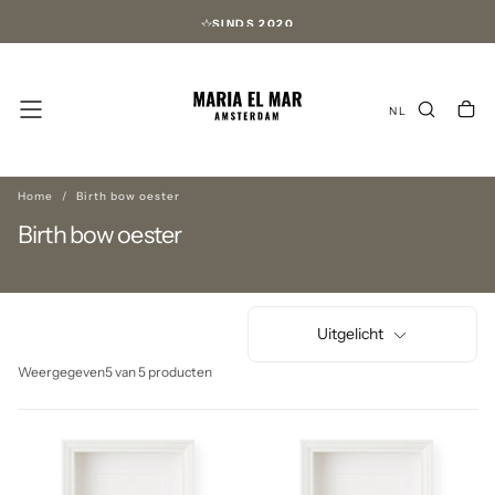
Ga
SINDS 2020
naar
inhoud
NL
Home
/
Birth bow oester
Birth bow oester
Uitgelicht
Weergegeven
5 van 5 producten